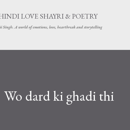
सीधे मुख्य सामग्री पर जाएं
 HINDI LOVE SHAYRI & POETRY
eii Singh. A world of emotions, love, heartbreak and storytelling
 Wo dard ki ghadi thi