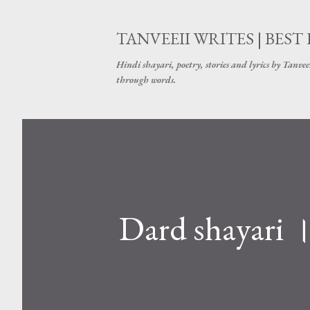
TANVEEII WRITES | BEST
Hindi shayari, poetry, stories and lyrics by Tanve
through words.
Dard shayari ।