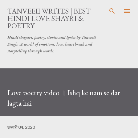
सीधे मुख्य सामग्री पर जाएं
TANVEEII WRITES | BEST
HINDI LOVE SHAYRI &
POETRY
Hindi shayari, poetry, stories and lyrics by Tanveeii
Singh. A world of emotions, love, heartbreak and
storytelling through words.
Love poetry video । Ishq ke nam se dar
lagta hai
फ़रवरी 04, 2020