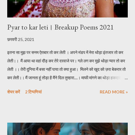
Pyar to kar leti। Breakup Poems 2021
फ़रवरी 25, 2021
इतना सा मुझ पर सनम ऐतबार तो कर लेती । अपने मंडप में मेरा थोड़ा इंतजार तो कर
लेती।। मैं आया था वहां दौड़ कर तेरे दरवाजे पर। गले लग कर मुझे थोड़ा प्यार तो कर
लेती ।। तेरी दुनिया मैं बसा नहीं पाया तो क्या हुआ। मिलने को खुद को ज़रा बेकरार तो
कर लेती।। मैं जानता हूं तोड़ा है मैंने दिल तुम्हारा....। माफी मांगने का थोड़ा हकदार तो
कर लेती।। माना कि हमारी दूरी खुदा की फरमाइश थी...। पर चाहत में खुद को थोड़ा
शेयर करें
2 टिप्पणियां
READ MORE »
वफादार तो कर लेती।। ******