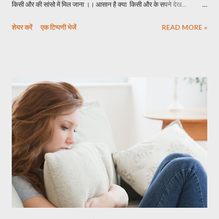
किसी और की सांसो में मिल जाना ।। आसान है क्या किसी और के सपने देख...
हकीकत में किसी और का हो जाना।। किसी और का हाथ छोड़ ..... मंडप में किसी और
शेयर करें
एक टिप्पणी भेजें
READ MORE »
का हाथ थाम कर बैठ जाना ।। आसान है क्या मोहब्बत का धागा उतार कर... किसी और
की मोतियों के धागों में बंध जाना।। माथे से किसी के चुंबन को हटाकर... किसी और के
रंग में रंग जाना।। आसान है क्या आंखों के सामने अपनी चाहत को ना देख... अपनी
शराफत को देखना।। अपनी महबूबा के शादी के दिन.. अकेले दर्द में बैठकर आंसू
बहाना।। आसान है क्या ना चाहते हुए भी उसे.... किसी और के साथ जाते देखना।। हर
दिन ये ख्याल आना.... मुझे छोड़‌ वो किसी और की बाहों में होगी हर दिन किसी और की
पनाहों में होगी।। आसान है क्या बरसों की यादों को... एक पल में मिट...