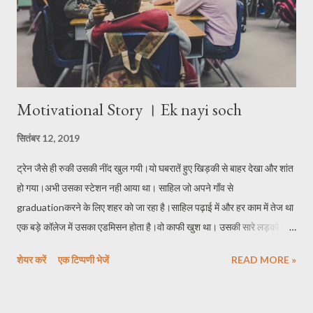
Motivational Story । Ek nayi soch
सितंबर 12, 2019
ट्रेन जैसे ही रुकी उसकी नींद खुल गयी।यो घबरातें हुए खिड़की से बाहर देखा और शांत
हो गया।अभी उसका स्टेशन नही आया था। साहिल जो अपने गाँव से
graduationकरने के लिए शहर को जा रहा है।साहिल पढ़ाई में और हर काम में तेज था
एक बड़े कॉलेज में उसका एडमिसन होता है।वो काफी खुश था। उसकी सारे लड़को से
अच्छी जमती थी और उसके नम्बर भी अच्छे आते थे एक दिन उसे अचानक से पता चला
शेयर करें
एक टिप्पणी भेजें
READ MORE »
की उसके कालेज का एक लड़का फेल होने की वजह से आत्महत्या कर लिया।वो काफी
उदास सा था। दरसल वो लड़का साहिल के अच्छे दोस्तों में से एक था और उसे इस बात
का बिल्कुल भी अंदाजा नही था की वो ऐसा भी कर सकता है।और उसने कभी साहिल को