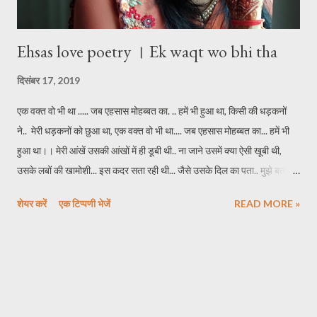
Ehsas love poetry । Ek waqt wo bhi tha
दिसंबर 17, 2019
एक वक्त वो भी था ..... जब एहसास मोहब्बत का. .. हमें भी हुआ था, किसी की धड़कनों
ने.. मेरी धड़कनों को छुआ था, एक वक्त वो भी था.... जब एहसास मोहब्बत का... हमें भी
हुआ था।। मेरी आंखें उसकी आंखों में ही डूबी थी.. ना जाने उसमें क्या ऐसी खूबी थी,
उसके लबों की खामोशी... इस कदर सता रही थी... जैसे उसके दिल का पता.. मुझे बता
रही थी, मेरी जिंदगी में जलता... मोहब्बत का वो धुआं था, एक वक्त वो भी था.... जब
शेयर करें
एक टिप्पणी भेजें
READ MORE »
एहसास मोहब्बत का.... हमें भी हुआ था।। वो गया था... दो राहों के बीच मुझे छोड़ कर,
रूह का रिश्ता पल भर में तोड़ कर, सात फेरों के बंधन में जब वह बंधा था... मैं खड़ी थी
तन्हा इश्क के मोड़ पर, ना जाने प्यार का ये कैसा जुआ था.. एक वक्त वो भी था.... जब
एहसास मोहब्बत का... हमें भी हुआ था।। मोहब्बत का यह कैसा दस्तूर है... जिसे चाहा
शिद्दत से... दिल आज उसे भूलाने पर मजबूर है, जो रहते थे कभी हमेशा दिल के करीब...
आज लगता आसमां से भी वो दूर है, मेरी चाहत का गहरा हो कुआं था.... एक वक्त वो भी