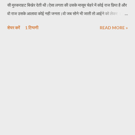
सी मुस्कराहट बिखेर देती थी।ऐसा लगता की उसके मासूम चेहरे में कोई राज छिपा है और
वो राज उसके आलावा कोई नही जनता।वो जब सोने भी जाती तो आईने को लेकर । वो
ऐसा क्यों करती थी ये किसी को भी नही पता था।न जाने उस आईने में ऐसा क्या थ जो
शेयर करें
1 टिप्पणी
READ MORE »
सिर्फ सान्या को ही दीखता था और किसी को नहीं।सान्या की सबसे अच्छी दोस्त मिनाक्षी
जो हमेशा उससे पूछती थी की तुझे इस आईने में क्या दिखाई देता है मुझे भी तो बता बहुत
ज़िद करने के बाद सान्या बस इतना ही कही;- "आईने में मुझे एक तस्वीर दिखी : सब कुछ
था धुंधला बस माथे पे एक लकीर दिखी। समझ नही पा रही थी मैं उस तस्वीर को में जब
गौर से देखी तो उस लकीर के नीचे दो आँखे दिखी ...... फिर लगा आईने पे धूल जमी है।
जब धूल हटाई तो आईने में मेरी ही खूबसूरत तस्वीर नजर आई। इतना कहकर सान्या
चुप हो गयी।मिनाक्षि फिर उससे पूछी मत...