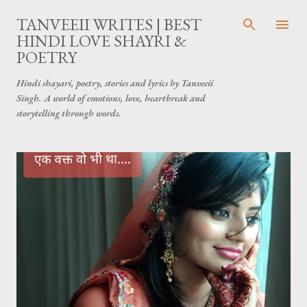
सीधे मुख्य सामग्री पर जाएं
TANVEEII WRITES | BEST
HINDI LOVE SHAYRI &
POETRY
Hindi shayari, poetry, stories and lyrics by Tanveeii
Singh. A world of emotions, love, heartbreak and
storytelling through words.
सं
दे
श