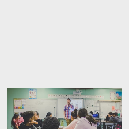
था.... जब एहसास मोहब्बत का.....